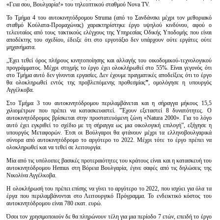
«Γεια σου, Βουλγαρία!» του τηλεοπτικού σταθμού Nova TV.
Το Τμήμα 4 του αυτοκινητόδρομου Struma (από το Σανδάνσκι μέχρι τον μεθοριακό
σταθμό Κούλατα-Προμαχώνας) χαρακτηρίστηκε έργο υψηλού κινδύνου, αφού ο
τελευταίος από τους τακτικούς ελέγχους της Υπηρεσίας Οδικής Υποδομής που είναι
αποδέκτης του σχεδίου, έδειξε ότι στο εργοτάξιο δεν υπάρχουν ούτε εργάτες ούτε
μηχανήματα.
„Έχει τεθεί όρος πλήρους κινητοποίησης και αλλαγής του οικοδομικού-τεχνολογικού
προγράμματος. Μέχρι στιγμής το έργο έχει ολοκλήρωθεί στο 55%. Είναι γεγονός ότι
στο Τμήμα αυτό δεν γίνονται εργασίες. Δεν έχουμε πραγματικές αποδείξεις ότι το έργο
θα ολοκληρωθεί εντός της προβλεπόμενης προθεσμίας
”
, ομολόγησε η υπουργός
Αγγέλκοβα.
Στο Τμήμα 3 του αυτοκινητόδρομου περιλαμβάνεται και η σήραγγα μήκους 15,5
χιλιομέτρων που πρέπει να κατασκευαστεί. "Έχουν εξεταστεί 8 δυνατότητες. Ο
αυτοκινητόδρομος βρίσκεται στην προστατευόμενη ζώνη «Natura 2000». Για το λόγο
αυτό έχει εγκριθεί το σχέδιο με τη σήραγγα ως μια οικολογική επιλογή”, εξήγησε η
υπουργός Μεταφορών. Έτσι οι Βούλγαροι θα φτάνουν μέχρι τα ελληνοβουλγαρικά
σύνορα από αυτοκινητόδρομο το αργότερο το 2022. Μέχρι τότε το έργο πρέπει να
ολοκληρωθεί και να τεθεί σε λειτουργία.
Μία από τις υπόλοιπες βασικές προτεραιότητες του κράτους είναι και η κατασκευή του
αυτοκινητόδρομου Hemus στη Βόρεια Βουλγαρία, έγινε σαφές από τις δηλώσεις της
Νικολίνα Αγγέλκοβα.
Η ολοκλήρωσή του πρέπει επίσης να γίνει το αργότερο το 2022, που ισχύει για όλα τα
έργα που περιλαμβάνονται στο Λειτουργικό Πρόγραμμα. Το ενδεικτικό κόστος του
αυτοκινητόδρομου είναι 780 εκατ. ευρώ.
Όσοι τον χρησιμοποιούν δε θα πληρώνουν τέλη για μια περίοδο 7 ετών, επειδή το έργο