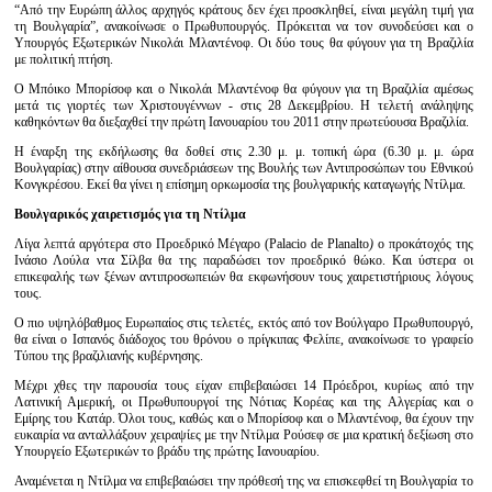
“Από την Ευρώπη άλλος αρχηγός κράτους δεν έχει προσκληθεί, είναι μεγάλη τιμή για
τη Βουλγαρία”, ανακοίνωσε ο Πρωθυπουργός. Πρόκειται να τον συνοδεύσει και ο
Υπουργός Εξωτερικών Νικολάι Μλαντένοφ. Οι δύο τους θα φύγουν για τη Βραζιλία
με πολιτική πτήση.
Ο Μπόικο Μπορίσοφ και ο Νικολάι Μλαντένοφ θα φύγουν για τη Βραζιλία αμέσως
μετά τις γιορτές των Χριστουγέννων - στις 28 Δεκεμβρίου. Η τελετή ανάληψης
καθηκόντων θα διεξαχθεί την πρώτη Ιανουαρίου του 2011 στην πρωτεύουσα Βραζιλία.
Η έναρξη της εκδήλωσης θα δοθεί στις 2.30 μ. μ. τοπική ώρα (6.30 μ. μ. ώρα
Βουλγαρίας) στην αίθουσα συνεδριάσεων της Βουλής των Αντιπροσώπων του Εθνικού
Κονγκρέσου. Εκεί θα γίνει η επίσημη ορκωμοσία της βουλγαρικής καταγωγής Ντίλμα.
Βουλγαρικός χαιρετισμός για τη Ντίλμα
Λίγα λεπτά αργότερα στο Προεδρικό Μέγαρο (Palacio de Planalto
)
ο προκάτοχός της
Ινάσιο Λούλα ντα Σίλβα θα της παραδώσει τον προεδρικό θώκο. Και ύστερα οι
επικεφαλής των ξένων αντιπροσωπειών θα εκφωνήσουν τους χαιρετιστήριους λόγους
τους.
Ο πιο υψηλόβαθμος Ευρωπαίος στις τελετές, εκτός από τον Βούλγαρο Πρωθυπουργό,
θα είναι ο Ισπανός διάδοχος του θρόνου ο πρίγκιπας Φελίπε, ανακοίνωσε το γραφείο
Τύπου της βραζιλιανής κυβέρνησης.
Μέχρι χθες την παρουσία τους είχαν επιβεβαιώσει 14 Πρόεδροι, κυρίως από την
Λατινική Αμερική, οι Πρωθυπουργοί της Νότιας Κορέας και της Αλγερίας και ο
Εμίρης του Κατάρ. Όλοι τους, καθώς και ο Μπορίσοφ και ο Μλαντένοφ, θα έχουν την
ευκαιρία να ανταλλάξουν χειραψίες με την Ντίλμα Ρούσεφ σε μια κρατική δεξίωση στο
Υπουργείο Εξωτερικών το βράδυ της πρώτης Ιανουαρίου.
Αναμένεται η Ντίλμα να επιβεβαιώσει την πρόθεσή της να επισκεφθεί τη Βουλγαρία το