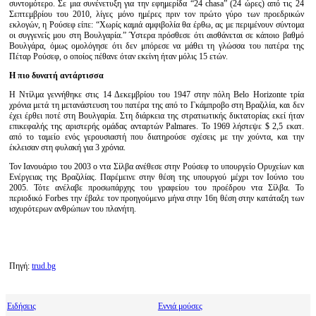
συντομότερο. Σε μια συνένετυξη για την εφημερίδα “24 chasa” (24 ώρες) από τις 24
Σεπτεμβρίου του 2010, λίγες μόνο ημέρες πριν τον πρώτο γύρο των προεδρικών
εκλογών, η Ρούσεφ είπε: “Χωρίς καμιά αμφιβολία θα έρθω, ας με περιμένουν σύντομα
οι συγγενείς μου στη Βουλγαρία.” Ύστερα πρόσθεσε ότι αισθάνεται σε κάποιο βαθμό
Βουλγάρα, όμως ομολόγησε ότι δεν μπόρεσε να μάθει τη γλώσσα του πατέρα της
Πέταρ Ρούσεφ, ο οποίος πέθανε όταν εκείνη ήταν μόλις 15 ετών.
Η πιο δυνατή αντάρτισσα
Η Ντίλμα γεννήθηκε στις 14 Δεκεμβρίου του 1947 στην πόλη Belo Horizonte τρία
χρόνια μετά τη μετανάστευση του πατέρα της από το Γκάμπροβο στη Βραζιλία, και δεν
έχει έρθει ποτέ στη Βουλγαρία. Στη διάρκεια της στρατιωτικής δικτατορίας εκεί ήταν
επικεφαλής της αριστερής оμάδας ανταρτών Palmares. Το 1969 λήστεψε $ 2,5 εκατ.
από το ταμείο ενός γερουσιαστή που διατηρούσε σχέσεις με την χούντα, και την
έκλεισαν στη φυλακή για 3 χρόνια.
Τον Ιανουάριο του 2003 ο ντα Σίλβα ανέθεσε στην Ρούσεφ το υπουργείο Ορυχείων και
Ενέργειας της Βραζιλίας. Παρέμεινε στην θέση της υπουργού μέχρι τον Ιούνιο του
2005. Τότε ανέλαβε προσωπάρχης του γραφείου του προέδρου ντα Σίλβα. Το
περιοδικό Forbes την έβαλε τον προηγούμενο μήνα στην 16η θέση στην κατάταξη των
ισχυρότερων ανθρώπων του πλανήτη.
Πηγή:
trud.bg
Ειδήσεις
Εννιά μούσες