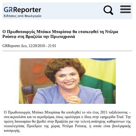
Ο Πρωθυπουργός Μπόικο Μπορίσοφ θα επισκεφθεί τη Ντίλμα
Ρούσεφ στη Βραζιλία την Πρωτοχρονιά
GRReporter
Δευ, 12/20/2010 - 21:01
Ο Πρωθυπουργός Μπόικο Μπορίσοφ θα υποδεχθεί το νέο έτος 2011 ταξιδεύοντας –
στα αεροπλάνα και τα αεροδρόμια, όπως ομολόγησε ο ίδιος στην εφημερίδα Trud. Tην
πρώτη Ιανουαρίου θα βρεθεί στην Βραζιλία για την τελετή ανάληψης καθηκόντων της
νεοεκλεγείσας Προέδρου της χώρας Ντίλμα Ρούσεφ, η οποία είναι βουλγαρικής
καταγωγής.