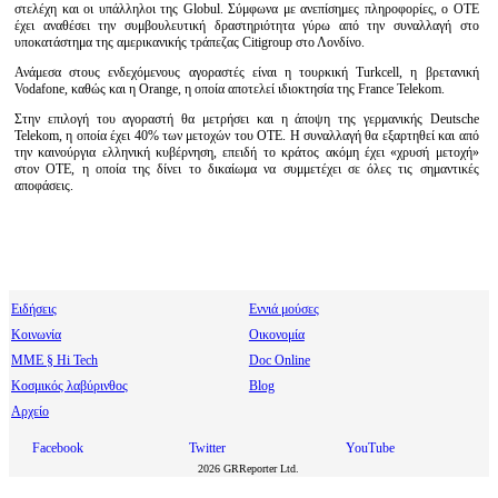
στελέχη και οι υπάλληλοι της Globul. Σύμφωνα με ανεπίσημες πληροφορίες, ο ΟΤΕ
έχει αναθέσει την συμβουλευτική δραστηριότητα γύρω από την συναλλαγή στο
υποκατάστημα της αμερικανικής τράπεζας Citigroup στο Λονδίνο.
Ανάμεσα στους ενδεχόμενους αγοραστές είναι η τουρκική Turkcell, η βρετανική
Vodafone, καθώς και η Orange, η οποία αποτελεί ιδιοκτησία της France Telekom.
Στην επιλογή του αγοραστή θα μετρήσει και η άποψη της γερμανικής Deutsche
Telekom, η οποία έχει 40% των μετοχών του ОТЕ. Η συναλλαγή θα εξαρτηθεί και από
την καινούργια ελληνική κυβέρνηση, επειδή το κράτος ακόμη έχει «χρυσή μετοχή»
στον ΟΤΕ, η οποία της δίνει το δικαίωμα να συμμετέχει σε όλες τις σημαντικές
αποφάσεις.
Ειδήσεις
Εννιά μούσες
Κοινωνία
Οικονομία
МΜΕ § Hi Tech
Doc Online
Κοσμικός λαβύρινθος
Blog
Αρχείο
Facebook
Twitter
YouTube
2026 GRReporter Ltd.