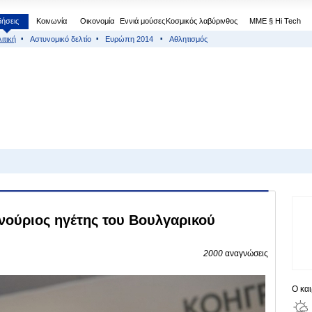
δήσεις
Κοινωνία
Οικονομία
Εννιά μούσες
Κοσμικός λαβύρινθος
МΜΕ § Hi Tech
ιτική
Αστυνομικό δελτίο
Ευρώπη 2014
Αθλητισμός
ινούριος ηγέτης του Βουλγαρικού
2000
αναγνώσεις
Ο κα