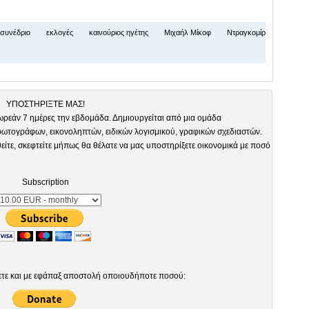
συνέδριο
εκλογές
καινούριος ηγέτης
Μιχαήλ Μίκοφ
Ντραγκομίρ
ΥΠΟΣΤΗΡΙΞΤΕ ΜΑΣ!
ωρεάν 7 ημέρες την εβδομάδα. Δημιουργείται από μια ομάδα
τογράφων, εικονοληπτών, ειδικών λογισμικού, γραφικών σχεδιαστών.
είτε, σκεφτείτε μήπως θα θέλατε να μας υποστηρίξετε οικονομικά με ποσό
Subscription
ετε και με εφάπαξ αποστολή οποιουδήποτε ποσού: