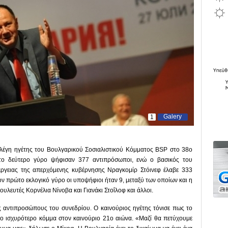
Galery
1
λέγη ηγέτης του Βουλγαρικού Σοσιαλιστικού Κόμματος BSP στο 38ο
στο δεύτερο γύρο ψήφισαν 377 αντιπρόσωποι, ενώ ο βασικός του
έργειας της απερχόμενης κυβέρνησης Νραγκομίρ Στόινεφ έλαβε 333
τον πρώτο εκλογικό γύρο οι υποψήφιοι ήταν 9, μεταξύ των οποίων και η
λευτές Κορνέλια Νίνοβα και Γιανάκι Στοΐλοφ και άλλοι.
ς αντιπροσώπους του συνεδρίου. Ο καινούριος ηγέτης τόνισε πως το
 το ισχυρότερο κόμμα στον καινούριο 21ο αιώνα. «Μαζί θα πετύχουμε