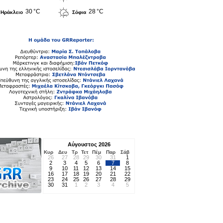
30 °C
28 °C
Ηράκλειο
Σόφια
Αύγουστος 2026
Κυρ
Δευ
Τρ
Τετ
Πέμ
Παρ
Σάβ
26
27
28
29
30
31
1
2
3
4
5
6
7
8
9
10
11
12
13
14
15
16
17
18
19
20
21
22
23
24
25
26
27
28
29
30
31
1
2
3
4
5