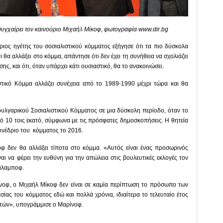
συγχαίρει τον καινούριο Μιχαήλ Μίκοφ, φωτογραφία www.dir.bg
ριος ηγέτης του σοσιαλιστικού κόμματος εξήγησε ότι τα πιο δύσκολα
ι θα αλλάξει στο κόμμα, απάντησε ότι δεν έχει τη συνήθεια να σχολιάζει
ς, και ότι, όταν υπάρχει κάτι ουσιαστικό, θα το ανακοινώσει.
τικό Κόμμα αλλάζει συνέχεια από το 1989-1990 μέχρι τώρα και θα
υλγαρικού Σοσιαλιστικού Κόμματος σε μια δύσκολη περίοδο, όταν το
 10 τοις εκατό, σύμφωνα με τις πρόσφατες δημοσκοπήσεις. Η θητεία
συνέδριο του κόμματος το 2016.
φ δεν θα αλλάξει τίποτα στο κόμμα. «Αυτός είναι ένας προσωρινός
αι να φέρει την ευθύνη για την απώλεια στις βουλευτικές εκλογές τον
κάλαμποφ.
νοφ, ο Μιχαήλ Μίκοφ δεν είναι σε καμία περίπτωση το πρόσωπο των
ίας του κόμματος εδώ και πολλά χρόνια, ιδιαίτερα το τελευταίο έτος
στών», υπογράμμισε ο Μαρίνοφ.