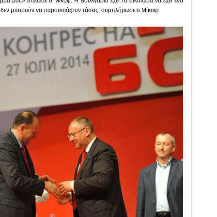
μμα μας» δήλωσε ο Μίκοφ. Η Βουλγαρία έχει το δικαίωμα να έχει ένα
ρας δεν μπορούν να παρουσιάζουν τάσεις, συμπλήρωσε ο Μίκοφ.