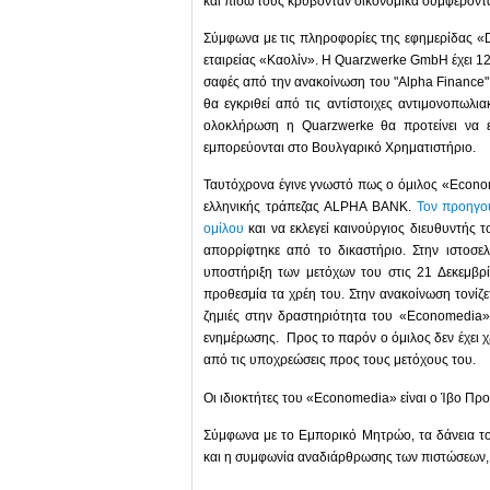
και πίσω τους κρύβονταν οικονομικά συμφέροντα
Σύμφωνα με τις πληροφορίες της εφημερίδας «D
εταιρείας «Καολίν». Η Quarzwerke GmbH έχει 12
σαφές από την ανακοίνωση του "Alpha Finance
θα εγκριθεί από τις αντίστοιχες αντιμονοπωλι
ολοκλήρωση η Quarzwerke θα προτείνει να ε
εμπορεύονται στο Βουλγαρικό Χρηματιστήριο.
Ταυτόχρονα έγινε γνωστό πως ο όμιλος «Econo
ελληνικής τράπεζας ALPHA BANK.
Τον προηγού
ομίλου
και να εκλεγεί καινούργιος διευθυντής
απορρίφτηκε από το δικαστήριο. Στην ιστοσε
υποστήριξη των μετόχων του στις 21 Δεκεμβ
προθεσμία τα χρέη του. Στην ανακοίνωση τονίζε
ζημιές στην δραστηριότητα του «Economedia» 
ενημέρωσης. Προς το παρόν ο όμιλος δεν έχει χ
από τις υποχρεώσεις προς τους μετόχους του.
Οι ιδιοκτήτες του «Economedia» είναι ο Ίβο Πρ
Σύμφωνα με το Εμπορικό Μητρώο, τα δάνεια τ
και η συμφωνία αναδιάρθρωσης των πιστώσεων, 