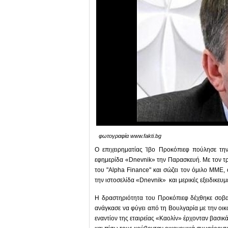
φωτογραφία www.fakti.bg
Ο επιχειρηματίας Ίβο Προκόπιεφ πούλησε την
εφημερίδα «Dnevnik» την Παρασκευή. Με τον τρ
του "Alpha Finance" και σώζει τον όμιλο ΜΜΕ, 
την ιστοσελίδα «Dnevnik» και μερικές εξειδικευμ
Η δραστηριότητα του Προκόπιεφ δέχθηκε σοβαρέ
ανάγκασε να φύγει από τη Βουλγαρία με την οικο
εναντίον της εταιρείας «Καολίν» έρχονταν βασικ