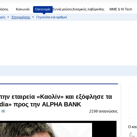
δήσεις
Κοινωνία
Οικονομία
Εννιά μούσες
Κοσμικός λαβύρινθος
МΜΕ § Hi Tech
ορές
Επιχειρήσεις
Γεγονότα και αριθμοί
ην εταιρεία «Καολίν» και εξόφλησε τα
edia» προς την ALPHA BANK
0
2198
αναγνώσεις
Ο κα