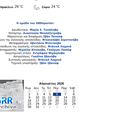
26 °C
24 °C
Ηράκλειο
Σόφια
Αύγουστος 2026
Κυρ
Δευ
Τρ
Τετ
Πέμ
Παρ
Σάβ
26
27
28
29
30
31
1
2
3
4
5
6
7
8
9
10
11
12
13
14
15
16
17
18
19
20
21
22
23
24
25
26
27
28
29
30
31
1
2
3
4
5