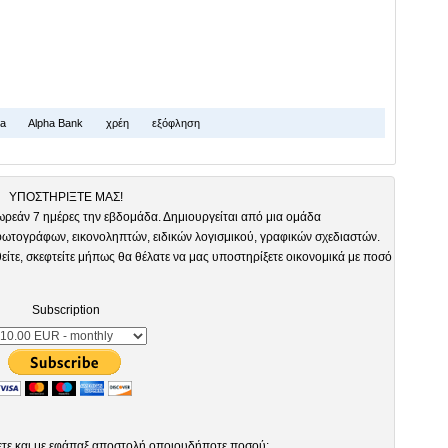
a
Alpha Bank
χρέη
εξόφληση
ΥΠΟΣΤΗΡΙΞΤΕ ΜΑΣ!
ωρεάν 7 ημέρες την εβδομάδα. Δημιουργείται από μια ομάδα
τογράφων, εικονοληπτών, ειδικών λογισμικού, γραφικών σχεδιαστών.
είτε, σκεφτείτε μήπως θα θέλατε να μας υποστηρίξετε οικονομικά με ποσό
Subscription
ετε και με εφάπαξ αποστολή οποιουδήποτε ποσού: