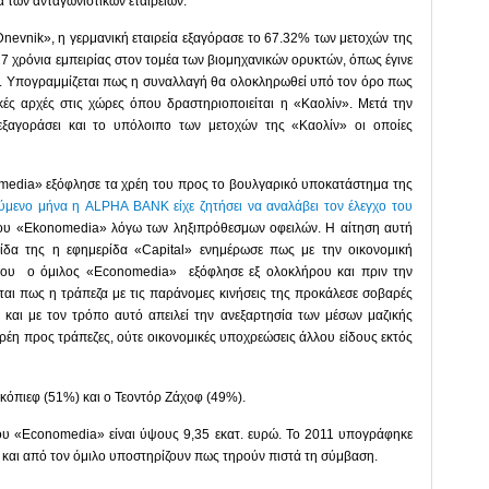
 των ανταγωνιστικών εταιρειών.
nevnik», η γερμανική εταιρεία εξαγόρασε το 67.32% των μετοχών της
7 χρόνια εμπειρίας στον τομέα των βιομηχανικών ορυκτών, όπως έγινε
". Υπογραμμίζεται πως η συναλλαγή θα ολοκληρωθεί υπό τον όρο πως
ακές αρχές στις χώρες όπου δραστηριοποιείται η «Καολίν». Μετά την
ξαγοράσει και το υπόλοιπο των μετοχών της «Καολίν» οι οποίες
media» εξόφλησε τα χρέη του προς το βουλγαρικό υποκατάστημα της
μενο μήνα η ALPHA BANK είχε ζητήσει να αναλάβει τον έλεγχο του
 του «Ekonomedia» λόγω των ληξιπρόθεσμων οφειλών. Η αίτηση αυτή
λίδα της η εφημερίδα «Capital» ενημέρωσε πως με την οικονομική
ρίου ο όμιλος «Economedia» εξόφλησε εξ ολοκλήρου και πριν την
ται πως η τράπεζα με τις παράνομες κινήσεις της προκάλεσε σοβαρές
και με τον τρόπο αυτό απειλεί την ανεξαρτησία των μέσων μαζικής
ρέη προς τράπεζες, ούτε οικονομικές υποχρεώσεις άλλου είδους εκτός
οκόπιεφ (51%) και ο Τεοντόρ Ζάχοφ (49%).
ου «Economedia» είναι ύψους 9,35 εκατ. ευρώ. Το 2011 υπογράφηκε
και από τον όμιλο υποστηρίζουν πως τηρούν πιστά τη σύμβαση.