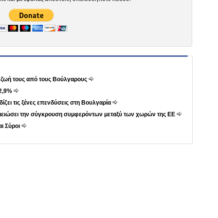
τη ζωή τους από τους Βούλγαρους
 2,9%
ίζει τις ξένες επενδύσεις στη Βουλγαρία
 μειώσει την σύγκρουση συμφερόντων μεταξύ των χωρών της ΕΕ
ι Σύροι