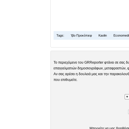
Tags:
Ίβο Προκόπιεφ
Kaolin
Economedi
Το περιεχόμενο του GRReporter φτάνει σε σας δ
επαγγελματιών δημοσιογράφων, μεταφραστών, φω
Αν σας αρέσει η δουλειά μας και την παρακολουθ
που επιθυμείτε.
Μπορείτε να μας βοηθήσ