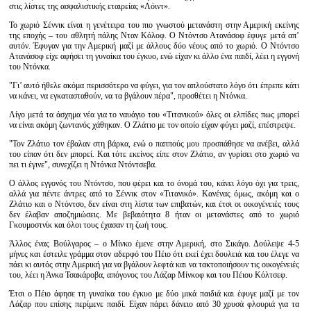
στις λίστες της ασφαλιστικής εταιρείας «Λόιντ».
Το χωριό Σέννικ είναι η γενέτειρα του πιο γνωστού μετανάστη στην Αμερική εκείνης
της εποχής – του αθλητή πάλης Νταν Κόλοφ. Ο Ντόντσο Ατανάσοφ έφυγε μετά απ’
αυτόν. Έφυγαν για την Αμερική μαζί με άλλους δύο νέους από το χωριό. Ο Ντόντσο
Ατανάσοφ είχε αφήσει τη γυναίκα του έγκυο, ενώ είχαν κι άλλο ένα παιδί, λέει η εγγονή
του Ντόνκα.
"Γι’ αυτό ήθελε ακόμα περισσότερο να φύγει, για τον απλούστατο λόγο ότι έπρεπε κάτι
να κάνει, να εγκατασταθούν, να τα βγάλουν πέρα", προσθέτει η Ντόνκα.
Λίγο μετά τα άσχημα νέα για το ναυάγιο του «Τιτανικού» όλες οι ελπίδες πως μπορεί
να είναι ακόμη ζωντανός χάθηκαν. Ο Ζλάτιο με τον οποίο είχαν φύγει μαζί, επέστρεψε.
"Τον Ζλάτιο τον έβαλαν στη βάρκα, ενώ ο παππούς μου προσπάθησε να ανέβει, αλλά
του είπαν ότι δεν μπορεί. Και τότε εκείνος είπε στον Ζλάτιο, αν γυρίσει στο χωριό να
πει τι έγινε", συνεχίζει η Ντόνκα Ντόντσεβα.
Ο άλλος εγγονός του Ντόντσο, που φέρει και το όνομά του, κάνει λόγο όχι για τρεις,
αλλά για πέντε άντρες από το Σέννικ στον «Τιτανικό». Κανένας όμως, ακόμη και ο
Ζλάτιο και ο Ντόντσο, δεν είναι στη λίστα των επιβατών, και έτσι οι οικογένειές τους
δεν έλαβαν αποζημιώσεις. Με βεβαιότητα 8 ήταν οι μετανάστες από το χωριό
Γκουμοστνίκ και όλοι τους έχασαν τη ζωή τους.
Άλλος ένας Βούλγαρος – ο Μίνκο έμενε στην Αμερική, στο Σικάγο. Δούλεψε 4-5
μήνες και έστειλε γράμμα στον αδερφό του Πέιο ότι εκεί έχει δουλειά και του έλεγε να
πάει κι αυτός στην Αμερική για να βγάλουν λεφτά και να τακτοποιήσουν τις οικογένειές
του, λέει η Άνκα Τσακάροβα, απόγονος του Λάζαρ Μίνκοφ και του Πέιου Κόλτσεφ.
Έτσι ο Πέιο άφησε τη γυναίκα του έγκυο με δύο μικά παιδιά και έφυγε μαζί με τον
Λάζαρ που επίσης περίμενε παιδί. Είχαν πάρει δάνειο από 30 χρυσά φλουριά για τα