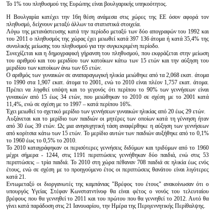
Το 1% του πληθυσμού της Ευρώπης είναι βουλγαρικής υπηκοότητος.
Η Βουλγαρία κατέχει την 16η θέση ανάμεσα στις χώρες της ΕΕ όσον αφορά τον
πληθυσμό, δείχνουν μεταξύ άλλων τα στατιστικά στοιχεία.
Λόγω της μετανάστευσης κατά την περίοδο μεταξύ των δύο απογραφών του 1992 και
του 2011 ο πληθυσμός της χώρας έχει μειωθεί κατά 397 136 άτομα ή κατά 35,4% της
συνολικής μείωσης του πληθυσμού για την συγκεκριμένη περίοδο.
Συνεχίζεται και η δημογραφική γήρανση του πληθυσμού, που εκφράζεται στην μείωση
του αριθμού και του μεριδίου των κατοίκων κάτω των 15 ετών και την αύξηση του
μεριδίου των κατοίκων άνω των 65 ετών.
Ο αριθμός των γυναικών σε αναπαραγωγική ηλικία μειώθηκε από τα 2,068 εκατ. άτομα
το 1990 στα 1,907 εκατ. άτομα το 2001, ενώ το 2010 είναι πλέον 1,757 εκατ. άτομα.
Πρέπει να ληφθεί υπόψη και το γεγονός ότι περίπου το 90% των γεννήσεων είναι
γυναικών από 15 έως 34 ετών, που μειώθηκαν το 2010 σε σχέση με το 2001 κατά
11,4%, ενώ σε σχέση με το 1997 – κατά περίπου 16%.
Έχει μειωθεί το σχετικό μερίδιο των γεννήσεων γυναικών ηλικίας από 20 έως 29 ετών.
Αυξάνεται και το μερίδιο των παιδιών οι μητέρες των οποίων κατά τη γέννηση ήταν
από 30 έως 39 ετών. Ως μια ανησυχητική τάση αναφέρθηκε η αύξηση των γεννήσεων
από κορίτσια κάτω των 15 ετών. Το μερίδιο αυτών των παιδιών αυξήθηκε από το 0,1%
το 1960 έως το 0,5% το 2010.
Το 2010 καταγράφηκαν οι περισότερες γεννήσεις διδύμων και τριδύμων από το 1960
μέχρι σήμερα - 1244, στις 1191 περιπτώσεις γεννήθηκαν δύο παιδιά, ενώ στις 53
περιπτώσεις – τρία παιδιά. Το 2010 στη χώρα πέθαναν 708 παιδιά σε ηλικία έως ενός
έτους, ενώ σε σχέση με το προηγούμενο έτος οι περιπτώσεις θανάτου είναι λιγότερες
κατά 21.
Εντωμεταξύ οι διοργανωτές της καμπάνιας "Βρέφος του έτους" ανακοίνωσαν ότι ο
υπουργός Υγείας Στέφαν Κωνστατντίνοφ θα είναι φέτος ο νονός του τελευταίου
βρέφους που θα γεννηθεί το 2011 και του πρώτου που θα γεννηθεί το 2012. Αυτό θα
γίνει κατά παράδοση στις 21 Ιανουαρίου, την Ημέρα της Περιγεννητικής Περίθαλψης.