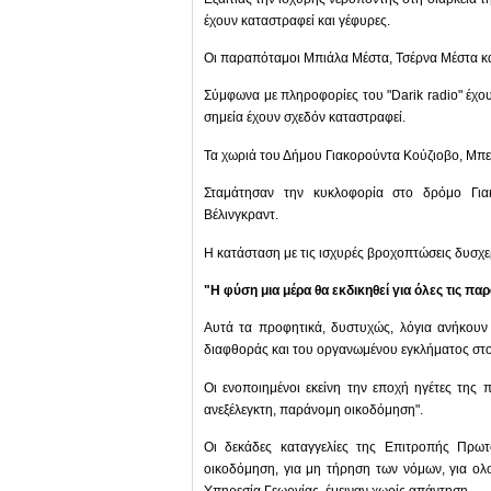
έχουν καταστραφεί και γέφυρες.
Οι παραπόταμοι Μπιάλα Μέστα, Τσέρνα Μέστα και
Σύμφωνα με πληροφορίες του "Darik radio" έχουν
σημεία έχουν σχεδόν καταστραφεί.
Τα χωριά του Δήμου Γιακορούντα Κούζιοβο, Μπελ
Σταμάτησαν την κυκλοφορία στο δρόμο Γιακ
Βέλινγκραντ.
Η κατάσταση με τις ισχυρές βροχοπτώσεις δυσχερ
"Η φύση μια μέρα θα εκδικηθεί για όλες τις π
Αυτά τα προφητικά, δυστυχώς, λόγια ανήκουν
διαφθοράς και του οργανωμένου εγκλήματος στο
Οι ενοποιημένοι εκείνη την εποχή ηγέτες της 
ανεξέλεγκτη, παράνομη οικοδόμηση".
Οι δεκάδες καταγγελίες της Επιτροπής Πρω
οικοδόμηση, για μη τήρηση των νόμων, για ολ