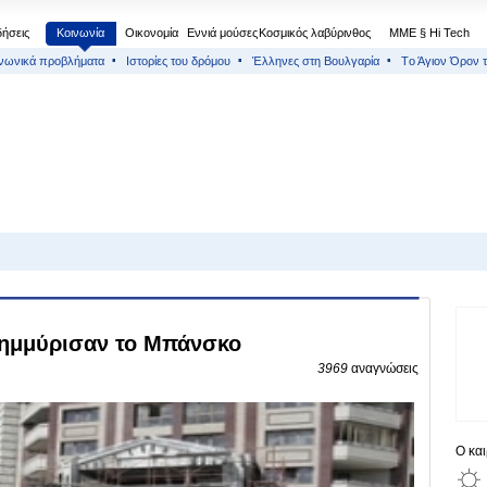
δήσεις
Κοινωνία
Οικονομία
Εννιά μούσες
Κοσμικός λαβύρινθος
МΜΕ § Hi Tech
νωνικά προβλήματα
Ιστορίες του δρόμου
Έλληνες στη Βουλγαρία
Тο Άγιον Όρον τ
λημμύρισαν το Μπάνσκο
3969
αναγνώσεις
Ο κα