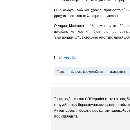
Υπηρεσία Γεωργίας, έμειναν χωρίς απάντηση.
Οι οικολόγοι εδώ και χρόνια προειδοποιούν ό
βροχοπτώσεις και το λιώσιμο του χιονιού.
Ο Δήμος Μπάνσκο πούλησε για την οικοδόμηση
αποκλειστικά κρατική ιδιοκτησία, σε αρχι
"επιχειρηματίες" με κεφάλαια ύποπτης προέλευσ
Πηγή:
vesti.bg
Tags:
έντονες βροχοπτώσεις
πλημμύρες
Το περιεχόμενο του GRReporter φτάνει σε σας δ
επαγγελματιών δημοσιογράφων, μεταφραστών, φω
Αν σας αρέσει η δουλειά μας και την παρακολουθ
που επιθυμείτε.