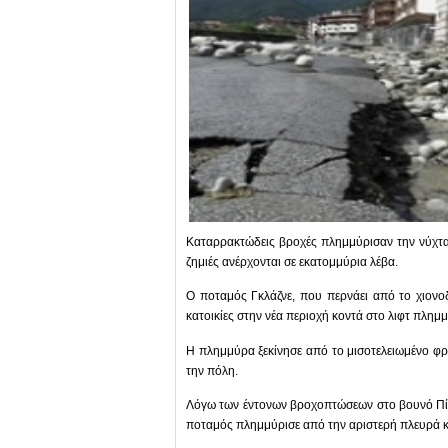
Καταρρακτώδεις βροχές πλημμύρισαν την νύχτα
ζημιές ανέρχονται σε εκατομμύρια λέβα.
Ο ποταμός Γκλάζνε, που περνάει από το χιονοδ
κατοικίες στην νέα περιοχή κοντά στο λιφτ πλημμ
Η πλημμύρα ξεκίνησε από το μισοτελειωμένο φρ
την πόλη.
Λόγω των έντονων βροχοπτώσεων στο βουνό Πίρ
ποταμός πλημμύρισε από την αριστερή πλευρά κα