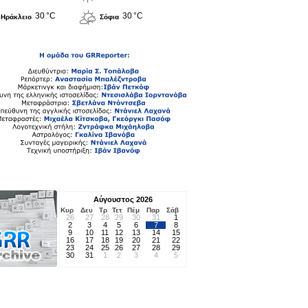
30 °C
30 °C
Ηράκλειο
Σόφια
Αύγουστος 2026
Κυρ
Δευ
Τρ
Τετ
Πέμ
Παρ
Σάβ
26
27
28
29
30
31
1
2
3
4
5
6
7
8
9
10
11
12
13
14
15
16
17
18
19
20
21
22
23
24
25
26
27
28
29
30
31
1
2
3
4
5