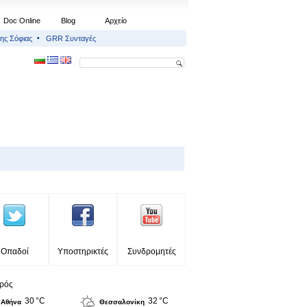
Doc Online
Blog
Αρχείο
ης Σόφιας
GRR Συνταγές
Οπαδοί
Υποστηρικτές
Συνδρομητές
ιρός
30 °C
32 °C
Αθήνα
Θεσσαλονίκη