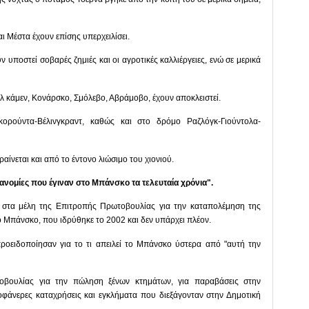
 Μέστα έχουν επίσης υπερχειλίσει.
 υποστεί σοβαρές ζημιές και οι αγροτικές καλλιέργειες, ενώ σε μερικά
 κάμεν, Κονάρσκο, Σμόλεβο, Αβράμοβο, έχουν αποκλειστεί.
ορούντα-Βέλινγκραντ, καθώς και στο δρόμο Ραζλόγκ-Γιούντολα-
αίνεται και από το έντονο λιώσιμο του χιονιού.
αρανομίες που έγιναν στο Μπάνσκο τα τελευταία χρόνια".
 στα μέλη της Επιτροπής Πρωτοβουλίας για την καταπολέμηση της
 Μπάνσκο, που ιδρύθηκε το 2002 και δεν υπάρχει πλέον.
προειδοποίησαν για το τι απειλεί το Μπάνσκο ύστερα από "αυτή την
τοβουλίας για την πώληση ξένων κτημάτων, για παραβάσεις στην
οφάνερες καταχρήσεις και εγκλήματα που διεξάγονταν στην Δημοτική