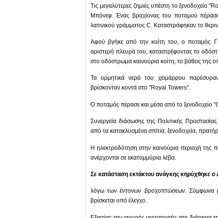
Τις μεγαλύτερες ζημιές υπέστη το ξενοδοχείο "
Μπόνεφ. Ένας βραχίονας του ποταμού πέρασε 
λατινικού γράμματος С. Καταστράφηκαν το θεριν
Αφού βγήκε από την κοίτη του, ο ποταμός Γ
αριστερή πλευρά του, καταστρέφοντας το οδόστρ
στο οδόστρωμα καινούρια κοίτη, το βάθος της οπ
Τα ορμητικά νερά του χειμάρρου παρέσυραν
βρίσκονταν κοντά στο "Royal Towers".
Ο ποταμός πέρασε και μέσα από το ξενοδοχείο "
Συνεργεία διάσωσης της Πολιτικής Προστασία
από τα κατακλυσμένα σπίτια, ξενοδοχεία, πρατήρ
Η ηλεκτροδότηση στην καινούρια περιοχή της πό
ανέρχονται σε εκατομμύρια λέβα.
Σε κατάσταση εκτάκτου ανάγκης κηρύχθηκε ο 
λόγω των έντονων βροχοπτώσεων. Σύμφωνα μ
βρίσκεται υπό έλεγχο.
Εξαιτίας την ισχυρής νεροποντής στη διάρκεια τ