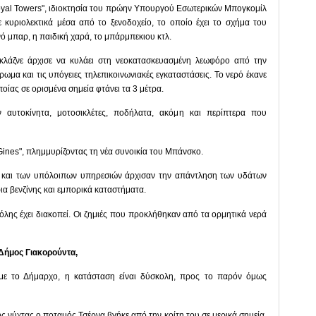
Royal Towers", ιδιοκτησία του πρώην Υπουργού Εσωτερικών Μπογκομίλ
κυριολεκτικά μέσα από το ξενοδοχείο, το οποίο έχει το σχήμα του
ό μπαρ, η παιδική χαρά, το μπάρμπεκιου κτλ.
κλάζνε άρχισε να κυλάει στη νεοκατασκευασμένη λεωφόρο από την
ωμα και τις υπόγειες τηλεπικοινωνιακές εγκαταστάσεις. Το νερό έκανε
οίας σε ορισμένα σημεία φτάνει τα 3 μέτρα.
 αυτοκίνητα, μοτοσικλέτες, ποδήλατα, ακόμη και περίπτερα που
Gines", πλημμυρίζοντας τη νέα συνοικία του Μπάνσκο.
ς και των υπόλοιπων υπηρεσιών άρχισαν την απάντληση των υδάτων
ια βενζίνης και εμπορικά καταστήματα.
λης έχει διακοπεί. Οι ζημιές που προκλήθηκαν από τα ορμητικά νερά
Δήμος Γιακορούντα,
ε το Δήμαρχο, η κατάσταση είναι δύσκολη, προς το παρόν όμως
ης νύχτας ο ποταμός Τσέρνα βγήκε από την κοίτη του σε μερικά σημεία,