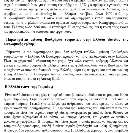
επιχειρηματίες. Πρόσφατα είχα μια ερώτηση για κράτηση σε αρκετά χαμηλές τιμές. Η
αρχική προσφορά ήταν για έκπτωση της τάξης του 10% για πρόωρες εγγραφές, ενώ
όταν είχα πλέον πραγματικούς πελάτες που ήθελαν να περάσουν τις διακοπές τους
ακριβώς σε αυτό το ξενοδοχείο, ο Έλληνας κατέβασε άλλα 10% από την
συμφωνηθείσα έκπτωση. Η αιτία είναι ότι δημιουργήσαμε καλές επιχειρηματικές
σχέσεις και στο μέλλον αναμένεται ορισμένο πλήθος τουριστών. Κατηγορηματικά με
τους Έλληνες τώρα δουλεύουμε καλύτερα. Είμαι της γνώμης, ότι η κρίση τους έκανε
πιο προσεκτικούς, πιο σωστούς, πιο εργατικούς.
Παρατηρείται μείωση Βουλγάρων τουριστών στην Ελλάδα εξαιτίας της
οικονομικής κρίσης;
Σύμφωνα με τις παρατηρήσεις μου, δεν υπάρχει καθόλου μείωση Βουλγάρων
τουριστών στην Ελλάδα. Οι Βούλγαροι αγαπούν να πάνε για διακοπές στην Ελλάδα.
Είναι μια χώρα πολύ ελκυστική για μας – έχει καλό φαγητό, υπέροχη θάλασσα και
γενικά είναι πολύ όμορφη. Οι Έλληνες είναι ένας φιλόξενος λαός και οι Βούλγαροι θα
συνεχίσουν να πάνε για διακοπές στην Ελλάδα, παρά τις απεργίες και την οικονομική
κρίση. Άλλωστε, οι Βούλγαροι δεν εντυπωσιάζονται από απεργίες και διαμαρτυρίες
όπως οι τουρίστες από τη Δυτική Ευρώπη.
Η Ελλάδα έναντι της Τουρκίας;
Είναι πολύ διαφορετικές χώρες, παρ’ όλο που βρίσκονται δίπλα και σε μας, και δίπλα
η μία στην άλλη. Στην Τουρκία οι άνθρωποι πάνε κυρίως με πακέτα All Inclusive με
πτήσεις τσάρτερ. Γενικά γίνεται λόγος για ανθρώπους που τους αρέσει τα πάντα να
έχουν κανονισθεί προηγουμένως. Οι περισσότεροι τουρίστες που επιλέγουν αυτό τον
προορισμό είναι πιο μεγάλοι στην ηλικία, ή παντρεμένοι με παιδιά, ώστε θέλουν να
τους έχουν εξασφαλισθεί τα πάντα, να υπάρχει γκρουπ, και γενικά να νιώθουν
μεγαλύτερη ασφάλεια. Η Τουρκία δεν είναι χώρα η οποία μπορεί να υποτιμηθεί ως
τουριστικός προορισμός, επειδή διαθέτει ωραία ξενοδοχεία και καλή εξυπηρέτηση.
Απλώς οι δύο χώρες είναι πολύ διαφορετικές. Η Ελλάδα εκ μέρους της είναι σύμβολο