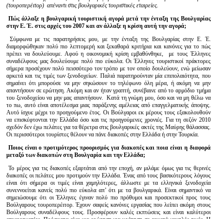
(τουροπερέιτορ) απέναντι στις βουλγαρικές τουριστικές εταιρείες.
Πώς άλλαξε η βουλγαρική τουριστική αγορά μετά την ένταξη της Βουλγαρίας
στην Ε. Έ. στις αρχές του 2007 και αν άλλαξε η κρίση αυτή την αγορά;
Σύμφωνα με τις παρατηρήσεις μου, με την ένταξη της Βουλγαρίας στην Ε. Έ.
διαμορφώθηκαν πολύ πιο λεπτομερή και ξεκαθαρά κριτήρια και κανόνες για το πώς
πρέπει να δουλεύουμε. Αφού η οικονομική κρίση εμβαθύνθηκε, με τους Έλληνες
συναδέλφους μας δουλεύουμε πολύ πιο εύκολα. Οι Έλληνες τουριστικοί πράκτορες
σήμερα προσέχουν πολύ πεισσότερο τον τρόπο με τον οποίο δουλεύουν, ενώ μείωσαν
αρκετά και τις τιμές των ξενοδοχείων. Παλιά παρατηρούνταν μία επιπολαιότητα, που
σημαίνει ότι μπορούσε να μην σηκώσουν το τηλέφωνο όλη μέρα, ή ακόμη να μην
απαντήσουν σε ερώτηση. Ακόμη και αν ήταν γραπτή, συνέβαινε από το αρμόδιο τμήμα
του ξενοδοχείου να μην μας απαντήσουν.
Κατά τη γνώμη μου, όσο και να μη θέλω να
το πω, αυτό είναι αποτέλεσμα μιας παράξενης αμέλειας από επαγγελματικής άποψης.
Αυτό ίσχυε μέχρι το προηγούμενο έτος. Οι Βούλγαροι εκ μέρους τους εξακολουθούν
να επισκέφτονται την Ελλάδα όσο και τις προηγούμενες χρονιές. Για τη σεζόν 2010
σχεδόν δεν έχω πελάτες για τα θέρετρα στις βουλγαρικές ακτές της Μαύρης θάλασσας.
Οι περισσότεροι τουρίστες θέλουν να πάνε διακοπές στην Ελλάδα ή στην Τουρκία.
Ποιος είναι ο προτιμότερος προορισμός για διακοπές και ποια είναι η διαφορά
μεταξύ των διακοπών στη Βουλγαρία και την Ελλάδα;
Το μέρος για τις διακοπές εξαρτάται από την εποχή, αν μιλάμε όμως για τις θερινές
διακοπές οι πελάτες μου προτιμούν την Ελλάδα. Ένας από τους βασικότερους λόγους
είναι ότι σήμερα οι τιμές είναι χαμηλότερες, άλλωστε με τα ελληνικά ξενοδοχεία
συνεννοείται κανείς πολύ πιο εύκολα απ’ ότι με τα βουλγαρικά. Είναι σημαντικό να
σημειώσουμε ότι οι Έλληνες έγιναν πολύ πιο πρόθυμοι και προσεκτικοί προς τους
Βούλγαρους τουροπερέιτορ. Έχουν σαφείς κανόνες εργασίας που λείπει ακόμη στους
Βούλγαρους συναδέλφους τους. Προσφέρουν καλές εκπτώσεις και είναι καλύτεροι