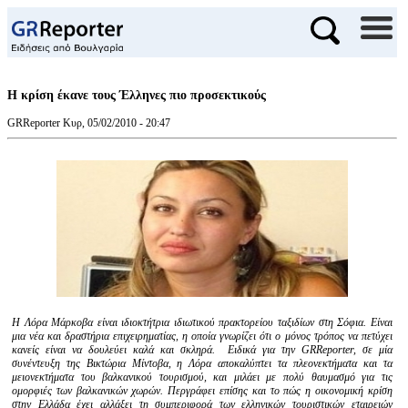
Η κρίση έκανε τους Έλληνες πιο προσεκτικούς
GRReporter
Κυρ, 05/02/2010 - 20:47
Η Λόρα Μάρκοβα είναι ιδιοκτήτρια ιδιωτικού πρακτορείου ταξιδίων στη Σόφια. Είναι
μια νέα και δραστήρια επιχειρηματίας, η οποία γνωρίζει ότι ο μόνος τρόπος να πετύχει
κανείς είναι να δουλεύει καλά και σκληρά. Ειδικά για την GRReporter, σε μία
συνέντευξη της Βικτώρια Μίντοβα, η Λόρα αποκαλύπτει τα πλεονεκτήματα και τα
μειονεκτήματα του βαλκανικού τουρισμού, και μιλάει με πολύ θαυμασμό για τις
ομορφιές των βαλκανικών χωρών. Περγράφει επίσης και το πώς η οικονομική κρίση
στην Ελλάδα έχει αλλάξει τη συμπεριφορά των ελληνικών τουριστικών εταιρειών