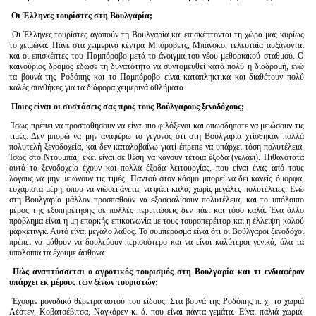
Οι Έλληνες τουρίστες στη Βουλγαρία;
Οι Έλληνες τουρίστες αγαπούν τη Βουλγαρία και επισκέπτονται τη χώρα μας κυρίως
το χειμώνα. Πάνε στα χειμερινά κέντρα Μπόροβετς, Μπάνσκο, τελευταία αυξάνονται
και οι επισκέπτες του Παμπόροβο μετά το άνοιγμα του νέου μεθοριακού σταθμού. Ο
καινούριος δρόμος έδωσε τη δυνατότητα να συντομευθεί κατά πολύ η διαδρομή, ενώ
τα βουνά της Ροδόπης και το Παμπόροβο είναι καταπληκτικά και διαθέτουν πολύ
καλές συνθήκες για τα διάφορα χειμερινά αθλήματα.
Ποιες είναι οι συστάσεις σας προς τους Βούλγαρους ξενοδόχους;
Ίσως πρέπει να προσπαθήσουν να είναι πιο φιλόξενοι και οπωσδήποτε να μειώσουν τις
τιμές. Δεν μπορώ να μην αναφέρω το γεγονός ότι στη Βουλγαρία χτίσθηκαν πολλά
πολυτελή ξενοδοχεία, και δεν καταλαβαίνω γιατί έπρεπε να υπάρχει τόση πολυτέλεια.
Ίσως στο Ντουμπάι, εκεί είναι σε θέση να κάνουν τέτοια έξοδα (γελάει). Πιθανότατα
αυτά τα ξενοδοχεία έχουν και πολλά έξοδα λειτουργίας, που είναι ένας από τους
λόγους να μην μειώνουν τις τιμές. Παντού στον κόσμο μπορεί να δει κανείς όμορφα,
ευχάριστα μέρη, όπου να νιώσει άνετα, να φάει καλά, χωρίς μεγάλες πολυτέλειες. Ενώ
στη Βουλγαρία μάλλον προσπαθούν να εξασφαλίσουν πολυτέλεια, και το υπόλοιπο
μέρος της εξυπηρέτησης σε πολλές περιπτώσεις δεν πάει και τόσο καλά. Ένα άλλο
πρόβλημα είναι η μη επαρκής επικοινωνία με τους τουροπερέιτορ και η έλλειψη καλού
μάρκετινγκ. Αυτό είναι μεγάλο λάθος. Το συμπέρασμα είναι ότι οι Βούλγαροι ξενοδόχοι
πρέπει να μάθουν να δουλεύουν περισσότερο και να είναι καλύτεροι γενικά, όλα τα
υπόλοιπα τα έχουμε άφθονα.
Πώς αναπτύσσεται ο αγροτικός τουρισμός στη Βουλγαρία και τι ενδιαφέρον
υπάρχει εκ μέρους των ξένων τουριστών;
Έχουμε μοναδικά θέρετρα αυτού του είδους. Στα βουνά της Ροδόπης π. χ. τα χωριά
Λέστεν, Κοβατσέβιτσα, Ναγκόρεν κ. ά. που είναι πάντα γεμάτα. Είναι παλιά χωριά,