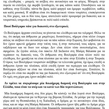
της ελευθερίας – μπορείς να ανέβεις στο αυτοκίνητο και να φύγεις. Μπορείς στην
πορεία να επιλέξεις όχι ακριβό ξενοδοχείο, να φας κάπου καλά. Οπουδήποτε και να
καθίσεις στην Ελλάδα, πάντα θα βρεις καλό φαγητό και όμορφο περιβάλλον, καθώς
και καλή μουσική. Η αλήθεια είναι ότι διαφορετικού τύπου τουρίστες επισκέφτονται
τις δύο χώρες, και οι δύο τους όμως αποτελούν καλό προορισμό για διακοπές και οι
τουριστικές υπηρεσίες βρίσκονται σε πολύ καλό επίπεδο.
Ποιοί Βούλγαροι πάνε για διακοπές στο εξωτερικό;
Οι Βούλγαροι άρχισαν επιτέλους να γίνονται πιο ελεύθεροι και πιο τολμηροί. Θέλω να
πω, ότι ακόμη και άνθρωποι με μικρότερες δυνατότητες, σήμερα είναι πλέον έτοιμοι
απλώς να ανέβουν στο αυτοκίνητο και να πάνε κάπου στην Ευρώπη. Δεν φοβούνται ότι
δεν έχουν αρκετά χρήματα στην τσέπη τους ή στην πιστωτική τους κάρτα, για να
ταξιδέψουν και να δουν τον κόσμο. Δεν είναι πλέον τόσο συνεσταλμένοι, όυτε
σφιγμένοι. Δε ζητάνε απλώς ένα πακέτο All Inclusive στη Μαύρη θάλασσα για να
περάσουν τις διακοπές τους. Οι άνθρωποι στη Βουλγαρία είναι πλέον πολύ πιο
ελεύθεροι, δεν χρειάζεται να είναι πλούσιοι για να πάνε στην Ελλάδα ή στην Τουρκία.
Ο όγκος των Βουλγάρων τουριστών αυξήθηκε τα τελευταία χρόνια, όχι όμως επειδή οι
άνθρωποι έγιναν πιο πλούσιοι, αλλά επειδή έγιναν πιο περίεργοι και ελεύθεροι. Οι
Βούλγαροι αξίζουν να είναι πιο πλούσιοι, αλλά δεν είναι δυστυχώς. Επιπλέον, δε
νομίζω ότι είναι πιο ακριβά να πας για διακοπές στο εξωτερικό απ’ ότι στη Βουλγαρία.
Οι τιμές στη χώρα μας έχουν αυξηθεί πολύ.
Аν πρέπει να συγκρίνουμε μία δεκαήμερη διαμονή στη Βουλγαρία και στην
Ελλάδα, ποια είναι τα υπέρ και τα κατά των δύο περιπτώσεων;
Μία δεκαήμερη διαμονή στις δύο χώρες θα κόστιζε τα ίδια λεφτά στον Βούλγαρο,
ιδιαίτερα αν πρόκειται για τα θέρετρα της βόρειας Ελλάδας. Αν μιλάμε για την περιοχή
γύρω από τη Θεσσαλονίκη ή τη Χαλκιδική, ο δρόμος με το αυτοκίνητο είναι ίδιος,
όπως και αν πάμε στη Μαύρη θάλασσα. Οι άνθρωποι έχουν ήδη μάθει το δρόμο μέχρι
εκεί και αυτά τα μέρη έχουν γίνει ένας δημοφιλής προορισμός για τους Βούλγαρους. Το