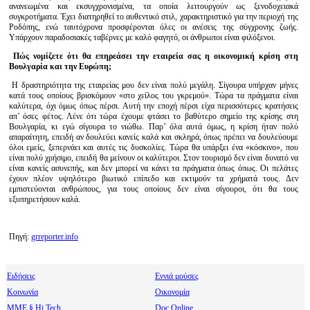
ανανεωμένα και εκσυγχρονισμένα, τα οποία λειτουργούν ως ξενοδοχειακά
συγκροτήματα. Έχει διατηρηθεί το αυθεντικό στιλ, χαρακτηριστικό για την περιοχή της
Ροδόπης, ενώ ταυτόχρονα προσφέρονται όλες οι ανέσεις της σύγχρονης ζωής.
Υπάρχουν παραδοσιακές ταβέρνες με καλό φαγητό, οι άνθρωποι είναι φιλόξενοι.
Πώς νομίζετε ότι θα επηρεάσει την εταιρεία σας η οικονομική κρίση στη
Βουλγαρία και την Ευρώπη;
Η δραστηριότητα της εταιρείας μου δεν είναι πολύ μεγάλη. Σίγουρα υπήρχαν μήνες
κατά τους οποίους βρισκόμουν «στο χείλος του γκρεμού». Τώρα τα πράγματα είναι
καλύτερα, όχι όμως όπως πέρσι. Αυτή την εποχή πέρσι είχα περισσότερες κρατήσεις
απ’ όσες φέτος. Λένε ότι τώρα έχουμε φτάσει το βαθύτερο σημείο της κρίσης στη
Βουλγαρία, κι εγώ σίγουρα το νιώθω. Παρ’ όλα αυτά όμως, η κρίση ήταν πολύ
απαραίτητη, επειδή αν δουλεύει κανείς καλά και σκληρά, όπως πρέπει να δουλεύουμε
όλοι εμείς, ξεπερνάει και αυτές τις δυσκολίες. Τώρα θα υπάρξει ένα «κόσκινο», που
είναι πολύ χρήσιμο, επειδή θα μείνουν οι καλύτεροι. Στον τουρισμό δεν είναι δυνατό να
είναι κανείς ασυνεπής, και δεν μπορεί να κάνει τα πράγματα όπως όπως. Οι πελάτες
έχουν πλέον υψηλότερο βιωτικό επίπεδο και εκτιμούν τα χρήματά τους. Δεν
εμπιστεύονται ανθρώπους, για τους οποίους δεν είναι σίγουροι, ότι θα τους
εξυπηρετήσουν καλά.
Πηγή:
grreporter.info
Ειδήσεις
Εννιά μούσες
Κοινωνία
Οικονομία
МΜΕ § Hi Tech
Doc Online