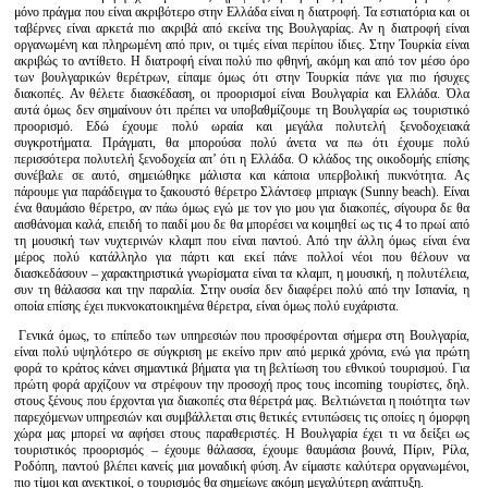
μόνο πράγμα που είναι ακριβότερο στην Ελλάδα είναι η διατροφή. Τα εστιατόρια και οι
ταβέρνες είναι αρκετά πιο ακριβά από εκείνα της Βουλγαρίας. Αν η διατροφή είναι
οργανωμένη και πληρωμένη από πριν, οι τιμές είναι περίπου ίδιες. Στην Τουρκία είναι
ακριβώς το αντίθετο. Η διατροφή είναι πολύ πιο φθηνή, ακόμη και από τον μέσο όρο
των βουλγαρικών θερέτρων, είπαμε όμως ότι στην Τουρκία πάνε για πιο ήσυχες
διακοπές. Αν θέλετε διασκέδαση, οι προορισμοί είναι Βουλγαρία και Ελλάδα. Όλα
αυτά όμως δεν σημαίνουν ότι πρέπει να υποβαθμίζουμε τη Βουλγαρία ως τουριστικό
προορισμό. Εδώ έχουμε πολύ ωραία και μεγάλα πολυτελή ξενοδοχειακά
συγκροτήματα. Πράγματι, θα μπορούσα πολύ άνετα να πω ότι έχουμε πολύ
περισσότερα πολυτελή ξενοδοχεία απ’ ότι η Ελλάδα. Ο κλάδος της οικοδομής επίσης
συνέβαλε σε αυτό, σημειώθηκε μάλιστα και κάποια υπερβολική πυκνότητα. Ας
πάρουμε για παράδειγμα το ξακουστό θέρετρο Σλάντσεφ μπριαγκ (Sunny beach). Είναι
ένα θαυμάσιο θέρετρο, αν πάω όμως εγώ με τον γιο μου για διακοπές, σίγουρα δε θα
αισθάνομαι καλά, επειδή το παιδί μου δε θα μπορέσει να κοιμηθεί ως τις 4 το πρωί από
τη μουσική των νυχτερινών κλαμπ που είναι παντού. Από την άλλη όμως είναι ένα
μέρος πολύ κατάλληλο για πάρτι και εκεί πάνε πολλοί νέοι που θέλουν να
διασκεδάσουν – χαρακτηριστικά γνωρίσματα είναι τα κλαμπ, η μουσική, η πολυτέλεια,
συν τη θάλασσα και την παραλία. Στην ουσία δεν διαφέρει πολύ από την Ισπανία, η
οποία επίσης έχει πυκνοκατοικημένα θέρετρα, είναι όμως πολύ ευχάριστα.
Γενικά όμως, το επίπεδο των υπηρεσιών που προσφέρονται σήμερα στη Βουλγαρία,
είναι πολύ υψηλότερο σε σύγκριση με εκείνο πριν από μερικά χρόνια, ενώ για πρώτη
φορά το κράτος κάνει σημαντικά βήματα για τη βελτίωση του εθνικού τουρισμού. Για
πρώτη φορά αρχίζουν να στρέφουν την προσοχή προς τους incoming τουρίστες, δηλ.
στους ξένους που έρχονται για διακοπές στα θέρετρά μας. Βελτιώνεται η ποιότητα των
παρεχόμενων υπηρεσιών και συμβάλλεται στις θετικές εντυπώσεις τις οποίες η όμορφη
χώρα μας μπορεί να αφήσει στους παραθεριστές. Η Βουλγαρία έχει τι να δείξει ως
τουριστικός προορισμός – έχουμε θάλασσα, έχουμε θαυμάσια βουνά, Πίριν, Ρίλα,
Ροδόπη, παντού βλέπει κανείς μια μοναδική φύση. Αν είμαστε καλύτερα οργανωμένοι,
πιο τίμοι και ανεκτικοί, ο τουρισμός θα σημείωνε ακόμη μεγαλύτερη ανάπτυξη.