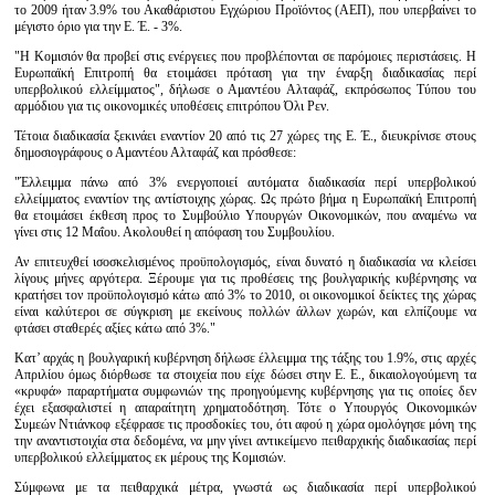
το 2009 ήταν 3.9% του Ακαθάριστου Εγχώριου Προϊόντος (ΑΕΠ), που υπερβαίνει το
μέγιστο όριο για την Ε. Έ. - 3%.
"Η Κομισιόν θα προβεί στις ενέργειες που προβλέπονται σε παρόμοιες περιστάσεις. Η
Ευρωπαϊκή Επιτροπή θα ετοιμάσει πρόταση για την έναρξη διαδικασίας περί
υπερβολικού ελλείμματος", δήλωσε ο Αμαντέου Αλταφάζ, εκπρόσωπος Τύπου του
αρμόδιου για τις οικονομικές υποθέσεις επιτρόπου Όλι Ρεν.
Τέτοια διαδικασία ξεκινάει εναντίον 20 από τις 27 χώρες της Ε. Έ., διευκρίνισε στους
δημοσιογράφους ο Αμαντέου Αλταφάζ και πρόσθεσε:
"Έλλειμμα πάνω από 3% ενεργοποιεί αυτόματα διαδικασία περί υπερβολικού
ελλείμματος εναντίον της αντίστοιχης χώρας. Ως πρώτο βήμα η Ευρωπαϊκή Επιτροπή
θα ετοιμάσει έκθεση προς το Συμβούλιο Υπουργών Οικονομικών, που αναμένω να
γίνει στις 12 Μαΐου. Ακολουθεί η απόφαση του Συμβουλίου.
Αν επιτευχθεί ισοσκελισμένος προϋπολογισμός, είναι δυνατό η διαδικασία να κλείσει
λίγους μήνες αργότερα. Ξέρουμε για τις προθέσεις της βουλγαρικής κυβέρνησης να
κρατήσει τον προϋπολογισμό κάτω από 3% το 2010, οι οικονομικοί δείκτες της χώρας
είναι καλύτεροι σε σύγκριση με εκείνους πολλών άλλων χωρών, και ελπίζουμε να
φτάσει σταθερές αξίες κάτω από 3%."
Κατ’ αρχάς η βουλγαρική κυβέρνηση δήλωσε έλλειμμα της τάξης του 1.9%, στις αρχές
Απριλίου όμως διόρθωσε τα στοιχεία που είχε δώσει στην Ε. Ε., δικαιολογούμενη τα
«κρυφά» παραρτήματα συμφωνιών της προηγούμενης κυβέρνησης για τις οποίες δεν
έχει εξασφαλιστεί η απαραίτητη χρηματοδότηση. Τότε ο Υπουργός Οικονομικών
Συμεών Ντιάνκοφ εξέφρασε τις προσδοκίες του, ότι αφού η χώρα ομολόγησε μόνη της
την αναντιστοιχία στα δεδομένα, να μην γίνει αντικείμενο πειθαρχικής διαδικασίας περί
υπερβολικού ελλείμματος εκ μέρους της Κομισιών.
Σύμφωνα με τα πειθαρχικά μέτρα, γνωστά ως διαδικασία περί υπερβολικού