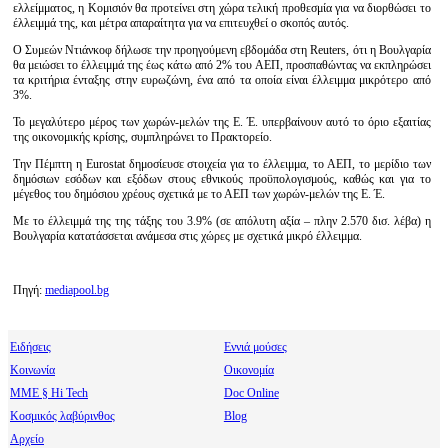
ελλείμματος, η Κομισιόν θα προτείνει στη χώρα τελική προθεσμία για να διορθώσει το
έλλειμμά της, και μέτρα απαραίτητα για να επιτευχθεί ο σκοπός αυτός.
Ο Συμεών Ντιάνκοφ δήλωσε την προηγούμενη εβδομάδα στη Reuters, ότι η Βουλγαρία
θα μειώσει το έλλειμμά της έως κάτω από 2% του ΑΕΠ, προσπαθώντας να εκπληρώσει
τα κριτήρια ένταξης στην ευρωζώνη, ένα από τα οποία είναι έλλειμμα μικρότερο από
3%.
Το μεγαλύτερο μέρος των χωρών-μελών της Ε. Έ. υπερβαίνουν αυτό το όριο εξαιτίας
της οικονομικής κρίσης, συμπληρώνει το Πρακτορείο.
Την Πέμπτη η Еurostat δημοσίευσε στοιχεία για το έλλειμμα, το ΑΕΠ, το μερίδιο των
δημόσιων εσόδων και εξόδων στους εθνικούς προϋπολογισμούς, καθώς και για το
μέγεθος του δημόσιου χρέους σχετικά με το ΑΕΠ των χωρών-μελών της Ε. Έ.
Με το έλλειμμά της της τάξης του 3.9% (σε απόλυτη αξία – πλην 2.570 δισ. λέβα) η
Βουλγαρία κατατάσσεται ανάμεσα στις χώρες με σχετικά μικρό έλλειμμα.
Πηγή:
mediapool.bg
Ειδήσεις
Εννιά μούσες
Κοινωνία
Οικονομία
МΜΕ § Hi Tech
Doc Online
Κοσμικός λαβύρινθος
Blog
Αρχείο