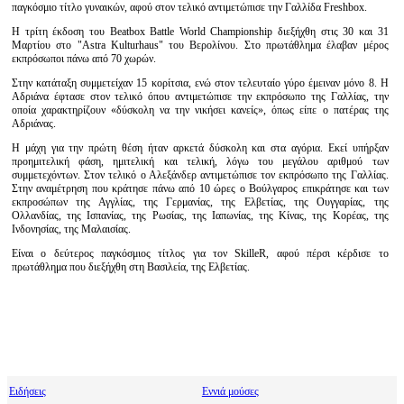
παγκόσμιο τίτλο γυναικών, αφού στον τελικό αντιμετώπισε την Γαλλίδα Freshbox.
Η τρίτη έκδοση του Beatbox Battle World Championship διεξήχθη στις 30 και 31
Μαρτίου στο "Astra Kulturhaus" του Βερολίνου. Στο πρωτάθλημα έλαβαν μέρος
εκπρόσωποι πάνω από 70 χωρών.
Στην κατάταξη συμμετείχαν 15 κορίτσια, ενώ στον τελευταίο γύρο έμειναν μόνο 8. Η
Αδριάνα έφτασε στον τελικό όπου αντιμετώπισε την εκπρόσωπο της Γαλλίας, την
οποία χαρακτηρίζουν «δύσκολη να την νικήσει κανείς», όπως είπε ο πατέρας της
Αδριάνας.
Η μάχη για την πρώτη θέση ήταν αρκετά δύσκολη και στα αγόρια. Εκεί υπήρξαν
προημιτελική φάση, ημιτελική και τελική, λόγω του μεγάλου αριθμού των
συμμετεχόντων. Στον τελικό ο Αλεξάνδερ αντιμετώπισε τον εκπρόσωπο της Γαλλίας.
Στην αναμέτρηση που κράτησε πάνω από 10 ώρες ο Βούλγαρος επικράτησε και των
εκπροσώπων της Αγγλίας, της Γερμανίας, της Ελβετίας, της Ουγγαρίας, της
Ολλανδίας, της Ισπανίας, της Ρωσίας, της Ιαπωνίας, της Κίνας, της Κορέας, της
Ινδονησίας, της Μαλαισίας.
Είναι ο δεύτερος παγκόσμιος τίτλος για τον SkilleR, αφού πέρσι κέρδισε το
πρωτάθλημα που διεξήχθη στη Βασιλεία, της Ελβετίας.
Ειδήσεις
Εννιά μούσες