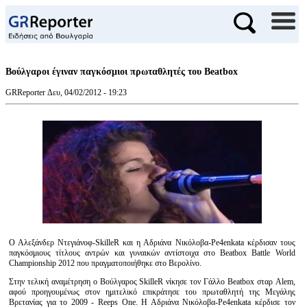
Βούλγαροι έγιναν παγκόσμιοι πρωταθλητές του Beatbox
GRReporter
Δευ, 04/02/2012 - 19:23
Ο Αλεξάνδερ Ντεγιάνοφ-SkilleR και η Αδριάνα Νικόλοβα-Pe4enkata κέρδισαν τους
παγκόσμιους τίτλους αντρών και γυναικών αντίστοιχα στο Beatbox Battle World
Championship 2012 που πραγματοποιήθηκε στο Βερολίνο.
Στην τελική αναμέτρηση ο Βούλγαρος SkilleR νίκησε τον Γάλλο Beatbox σταρ Alem,
αφού προηγουμένως στον ημιτελικό επικράτησε του πρωταθλητή της Μεγάλης
Βρετανίας για το 2009 - Reeps One. Η Αδριάνα Νικόλοβα-Pe4enkata κέρδισε τον