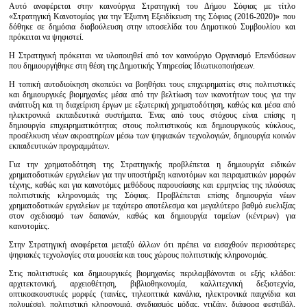
Αυτό αναφέρεται στην καινούργια Στρατηγική του Δήμου Σόφιας με τίτλο
«Στρατηγική Καινοτομίας για την Έξυπνη Εξειδίκευση της Σόφιας (2016-2020)» που
δόθηκε σε δημόσια διαβούλευση στην ιστοσελίδα του Δημοτικού Συμβουλίου και
πρόκειται να ψηφιστεί.
Η Στρατηγική πρόκειται να υλοποιηθεί από τον καινούργιο Οργανισμό Επενδύσεων
που δημιουργήθηκε στη θέση της Δημοτικής Υπηρεσίας Ιδιωτικοποιήσεων.
Η τοπική αυτοδιοίκηση σκοπεύει να βοηθήσει τους επιχειρηματίες στις πολιτιστικές
και δημιουργικές βιομηχανίες μέσα από την βελτίωση των ικανοτήτων τους για την
ανάπτυξη και τη διαχείριση έργων με εξωτερική χρηματοδότηση, καθώς και μέσα από
ηλεκτρονικά εκπαιδευτικά συστήματα. Ένας από τους στόχους είναι επίσης η
δημιουργία επιχειρηματικότητας στους πολιτιστικούς και δημιουργικούς κύκλους,
προσέλκυση νέων ακροατηρίων μέσω των ψηφιακών τεχνολογιών, δημιουργία κοινών
εκπαιδευτικών προγραμμάτων.
Για την χρηματοδότηση της Στρατηγικής προβλέπεται η δημιουργία ειδικών
χρηματοδοτικών εργαλείων για την υποστήριξη καινοτόμων και πειραματικών μορφών
τέχνης, καθώς και για καινοτόμες μεθόδους παρουσίασης και ερμηνείας της πλούσιας
πολιτιστικής κληρονομιάς της Σόφιας. Προβλέπεται επίσης δημιουργία νέων
χρηματοδοτικών εργαλείων με ταχύτερο αποτέλεσμα και μεγαλύτερο βαθμό ευελιξίας
στον σχεδιασμό των δαπανών, καθώς και δημιουργία ταμείων (κέντρων) για
καινοτομίες.
Στην Στρατηγική αναφέρεται μεταξύ άλλων ότι πρέπει να εισαχθούν περισσότερες
ψηφιακές τεχνολογίες στα μουσεία και τους χώρους πολιτιστικής κληρονομιάς.
Στις πολιτιστικές και δημιουργικές βιομηχανίες περιλαμβάνονται οι εξής κλάδοι:
αρχιτεκτονική, αρχειοθέτηση, βιβλιοθηκονομία, καλλιτεχνική δεξιοτεχνία,
οπτικοακουστικές μορφές (ταινίες, τηλεοπτικά κανάλια, ηλεκτρονικά παιχνίδια και
πολυμέσα), πολιτιστική κληρονομιά, σχεδιασμός μόδας, ντιζάιν, διάφορα φεστιβάλ,