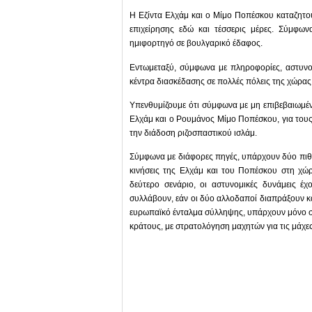
Η Εζίντα Ελχάμ και ο Μίμο Ποπέσκου καταζητούν
επιχείρησης εδώ και τέσσερις μέρες. Σύμφων
ημιφορτηγό σε βουλγαρικό έδαφος.
Εντωμεταξύ, σύμφωνα με πληροφορίες, αστυνο
κέντρα διασκέδασης σε πολλές πόλεις της χώρας
Υπενθυμίζουμε ότι σύμφωνα με μη επιβεβαιωμέν
Ελχάμ και ο Ρουμάνος Μίμο Ποπέσκου, για τους 
την διάδοση ριζοσπαστικού ισλάμ.
Σύμφωνα με διάφορες πηγές, υπάρχουν δύο πιθαν
κινήσεις της Ελχάμ και του Ποπέσκου στη χώ
δεύτερο σενάριο, οι αστυνομικές δυνάμεις έχ
συλλάβουν, εάν οι δύο αλλοδαποί διαπράξουν κά
ευρωπαϊκό ένταλμα σύλληψης, υπάρχουν μόνο σ
κράτους, με στρατολόγηση μαχητών για τις μάχε