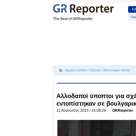
Ει
Πολ
The Best of GRReporter
Αρχική σελίδα
/
Ειδήσεις
/
Αστυνομικό δελτίο
Αλλοδαποί ύποπτοι για σχέσ
εντοπίστηκαν σε βουλγαρι
11 Αύγουστος 2015 / 15:08:29
GRReporter