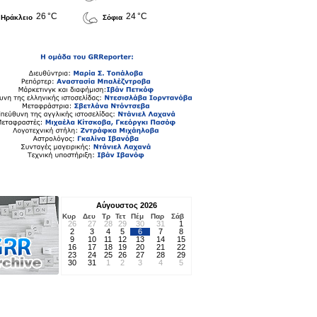
26 °C
24 °C
Ηράκλειο
Σόφια
Αύγουστος 2026
Κυρ
Δευ
Τρ
Τετ
Πέμ
Παρ
Σάβ
26
27
28
29
30
31
1
2
3
4
5
6
7
8
9
10
11
12
13
14
15
16
17
18
19
20
21
22
23
24
25
26
27
28
29
30
31
1
2
3
4
5