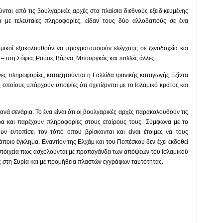
ται από τις βουλγαρικές αρχές στα πλαίσια διεθνούς εξειδικευμένης
α με τελευταίες πληροφορίες, είδαν τους δύο αλλοδαπούς σε ένα
μικοί εξακολουθούν να πραγματοποιούν ελέγχους σε ξενοδοχεία και
 – στη Σόφια, Ρούσε, Βάρνα, Μπουργκάς και πολλές άλλες.
ες πληροφορίες, καταζητούνται η Γαλλίδα ιρανικής καταγωγής Εζίντα
οποίους υπάρχουν υποψίες ότι σχετίζονται με το Ισλαμικό κράτος και
ά σενάρια. Το ένα είναι ότι οι βουλγαρικές αρχές παρακολουθούν τις
ρα και παρέχουν πληροφορίες στους εταίρους τους. Σύμφωνα με το
ουν εντοπίσει τον τόπο όπου βρίσκονται και είναι έτοιμες να τους
ποιο έγκλημα. Εναντίον της Ελχάμ και του Ποπέσκου δεν έχει εκδοθεί
τοιχεία πως ασχολούνται με προπαγάνδα των απόψεων του Ισλαμικού
ς στη Συρία και με προμήθεια πλαστών εγγράφων ταυτότητας.