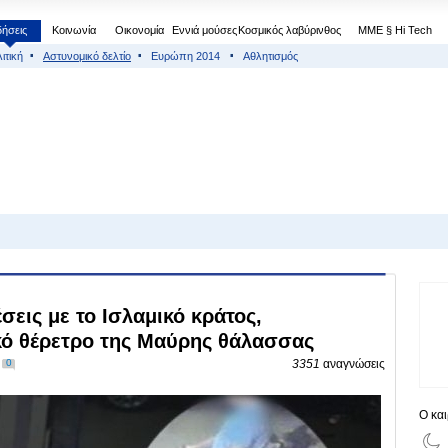
δήσεις
Κοινωνία
Οικονομία
Εννιά μούσες
Κοσμικός λαβύρινθος
МΜΕ § Hi Tech
ιτική
Αστυνομικό δελτίο
Ευρώπη 2014
Αθλητισμός
εις με το Ισλαμικό κράτος,
κό θέρετρο της Μαύρης θάλασσας
0
3351
αναγνώσεις
Ο κα