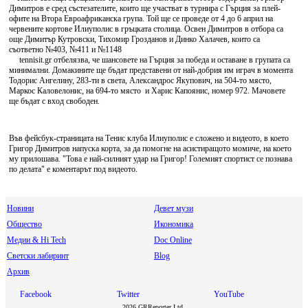
Димитров е сред състезателите, които ще участват в турнира с Гърция за плей-
офите на Втора Евроафриканска група. Той ще се проведе от 4 до 6 април на
червените кортове Илиуполис в гръцката столица. Освен Димитров в отбора са
още Димитър Кутровски, Тихомир Грозданов и Динко Халачев, които са
съответно №403, №411 и №1148
tennisit.gr отбелязва, че шансовете на Гърция за победа и оставане в групата са
минимални. Домакините ще бъдат представени от най-добрия им играч в момента
Тодорис Ангелину, 283-ти в света, Александрос Якупович, на 504-то място,
Маркос Каловелонис, на 694-то място и Харис Капоянис, номер 972. Мачовете
ще бъдат с вход свободен.
Във фейсбук-страницата на Тенис клуба Илиуполис е сложено и видеото, в което
Григор Димитров напуска корта, за да помогне на асистиращото момиче, на което
му прилошава. "Това е най-силният удар на Григор! Големият спортист се познава
по делата" е коментарът под видеото.
Новини
Девет музи
Общество
Икономика
Медии & Hi Tech
Doc Online
Светски лабиринт
Blog
Архив
Facebook
Twitter
YouTube
2026 GRReporter Ltd.