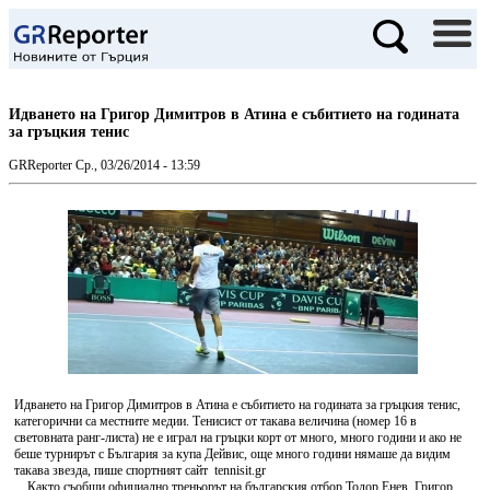
Идването на Григор Димитров в Атина е събитието на годината
за гръцкия тенис
GRReporter
Ср., 03/26/2014 - 13:59
Идването на Григор Димитров в Атина е събитието на годината за гръцкия тенис,
категорични са местните медии. Тенисист от такава величина (номер 16 в
световната ранг-листа) не е играл на гръцки корт от много, много години и ако не
беше турнирът с България за купа Дейвис, още много години нямаше да видим
такава звезда, пише спортният сайт tennisit.gr
Както съобщи официално треньорът на българския отбор Тодор Енев, Григор